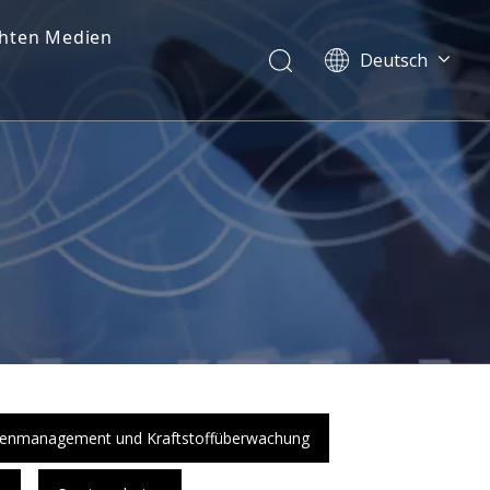
chten Medien
Deutsch
Dansk
norsk språk
한국어
日本語
Italiano
Português
Español
Pусский
Français
简体中文
English
tenmanagement und Kraftstoffüberwachung