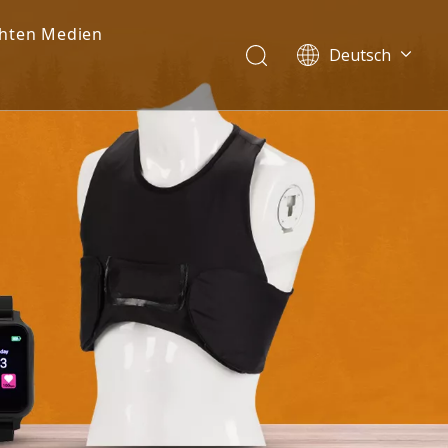
chten Medien
Deutsch
Dansk
norsk språk
한국어
日本語
Italiano
Português
Español
Pусский
Français
简体中文
English