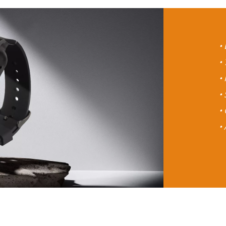
•
•
•
•
•
•