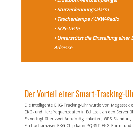
• Bluetooth-Anrufempfänger
• Sturzerkennungsalarm
• Taschenlampe / UKW-Radio
• SOS-Taste
• Unterstützt die Einstellung einer 
Adresse
Der Vorteil einer Smart-Tracking-U
Die intelligente EKG-Tracking-Uhr wurde von Megastek 
EKG- und Herzfrequenzdaten in Echtzeit an den Server ü
Es verfügt über zwei Anrufmöglichkeiten, GPS-Standort, 
Ein hochpräziser EKG-Chip kann PQRST-EKG-Form- und H