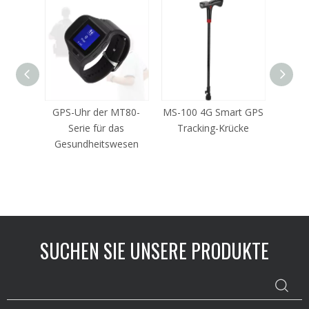
S
GPS-Uhr der MT80-
MS-100 4G Smart GPS
MT-90
GPS-
Serie für das
Tracking-Krücke
GPS
cker
Gesundheitswesen
Stand
SUCHEN SIE UNSERE PRODUKTE