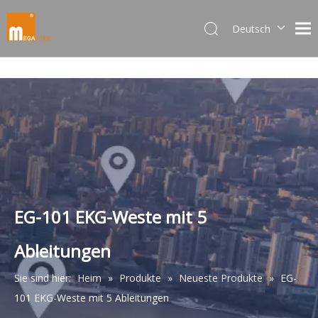
Deutsch
Dansk
norsk språk
한국어
日本語
Italiano
Português
Español
Pусский
Français
EG-101 EKG-Weste mit 5
简体中文
Ableitungen
English
Sie sind hier:
Heim
»
Produkte
»
Neueste Produkte
»
EG-
101 EKG-Weste mit 5 Ableitungen