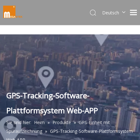
Deutsch
Dansk
norsk språk
한국어
日本語
Italiano
Português
Español
Pусский
Français
GPS-Tracking-Software-
简体中文
Plattformsystem Web-APP
English
Sie sind hier:
Heim
»
Produkte
»
GPS-Einheit mit
Spuraufzeichnung
»
GPS-Tracking-Software-Plattformsystem
Web-APP