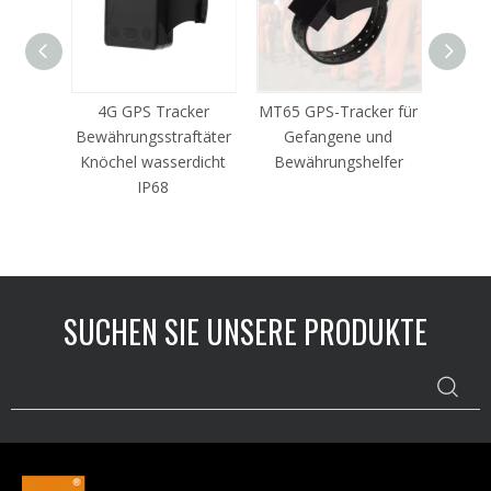
G-
4G GPS Tracker
MT65 GPS-Tracker für
Pers
r
Bewährungsstraftäter
Gefangene und
Trac
Knöchel wasserdicht
Bewährungshelfer
IP68
SUCHEN SIE UNSERE PRODUKTE