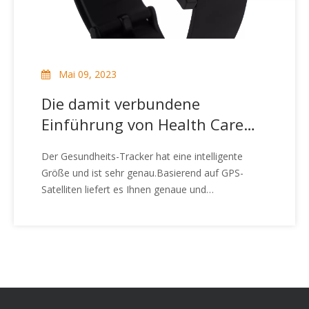
Mai 09, 2023
Die damit verbundene
Einführung von Health Care
Tracker
Der Gesundheits-Tracker hat eine intelligente
Größe und ist sehr genau.Basierend auf GPS-
Satelliten liefert es Ihnen genaue und
unverwechselbare Standortinformationen unter
dynamischen Bedingungen.Es ist praktisch für die
Portabilität der Menschen und die rechtzeitige
Überwachung des Gesundheitszustands der
Menschen, damit die Verbraucher den
Gesundheitstracker sicherer nutzen können. Dann
werfen wir einen Blick auf die entsprechende