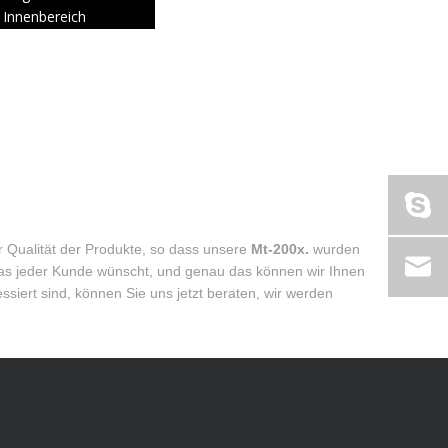
Innenbereich
r Qualität der Produkte, so dass unsere
Mt-200x.
wurden
was jeder Kunde wünscht, und genau das können wir Ihnen
ssiert sind, können Sie uns jetzt beraten, wir werden