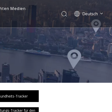
chten Medien
Deutsch
Dansk
norsk språk
한국어
日本語
Italiano
Português
Español
Pусский
Français
简体中文
English
undheits-Tracker
ungs-Tracker für den