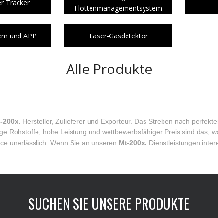
er Tracker
Flottenmanagementsystem
tem und APP
Laser-Gasdetektor
Alle Produkte
-200x.
Hersteller, Zulieferer und Exporteur. Das Streben nach perfekte
ige Rohstoffe, hohe Leistung und wettbewerbsfähiger Preis sind das, 
rvice unerlässlich. Wenn Sie an unseren
Mt-200x.
Dienstleistungen intere
SUCHEN SIE UNSERE PRODUKTE