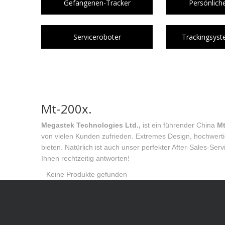
Gefangenen-Tracker
Persönlich
Serviceroboter
Trackingsys
Mt-200x.
Megastek Technologies Ltd.,
ist ein führender China
Mt
von vielen Kunden zufrieden. Extremes Design, hochwert
bieten. Natürlich ist auch unser perfekter After-Sales-Se
Ihnen rechtzeitig antworten!
Keine Produkte gefunden